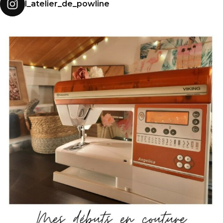
l_atelier_de_powline
MES DÉBUTS EN C