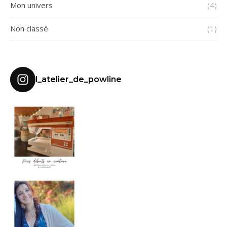
Mon univers
(4)
Non classé
(1)
l_atelier_de_powline
MES DÉBUTS EN C
HELLO
Je