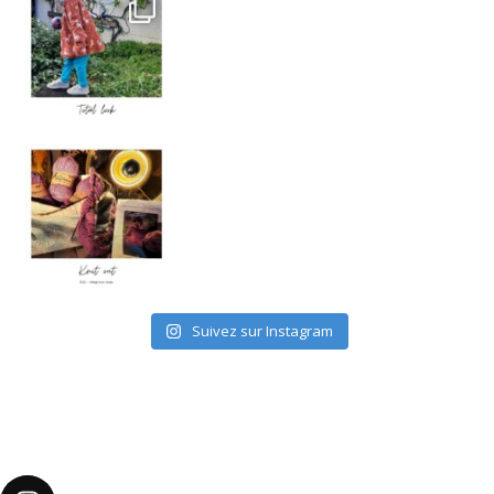
TOTAL LOOK MY SUPER BISON
. Voici la sec
Knit Out KAL 2021
. J’ai décidé de p
Suivez sur Instagram