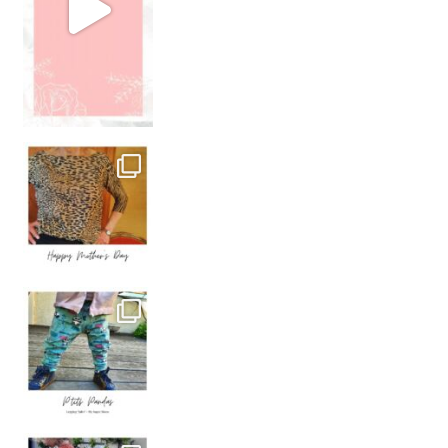
P’TITS PANDAS
. Le legging “Calin”