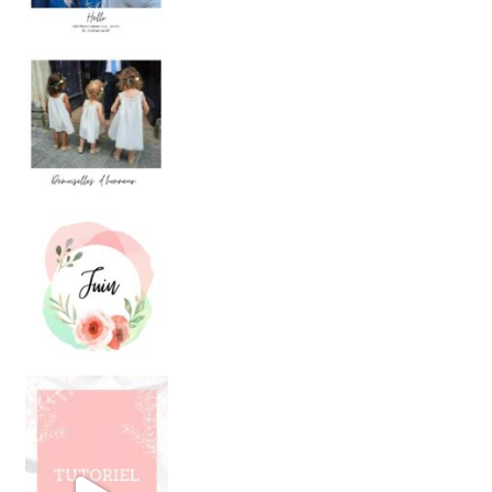
DEMOISELLES D’HONNEUR
Quand une amie
JUIN
. Ces temps-ci, j’ai totalement d
TUTO - AIGUILLE DOUBLE
. J’ai cousu pr