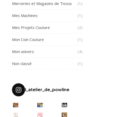
Merceries et Magasins de Tissus
(1)
Mes Machines
(1)
Mes Projets Couture
(3)
Mon Coin Couture
(1)
Mon univers
(4)
Non classé
(1)
l_atelier_de_powline
MES DÉBUTS EN C
HELLO
DEMOISELLES D’HONNEUR
Je
Quand une amie
JUIN
TUTO - AIGUILLE DOUBLE