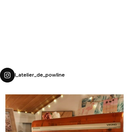
l_atelier_de_powline
MES DÉBUTS EN C