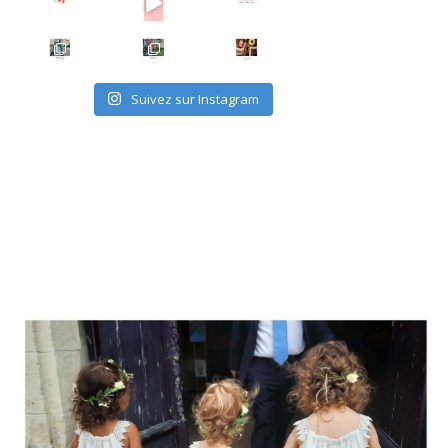
. Ces temps-ci, j’ai totalement d
. J’ai cousu pr
P’TITS PANDAS
TOTAL LOOK MY SUPER BISON
Knit Out KAL 2021
. Le legging “Calin”
. Voici la sec
. J’ai décidé de p
Suivez sur Instagram
DEMOISELLES D’HONNEUR
Quand une amie