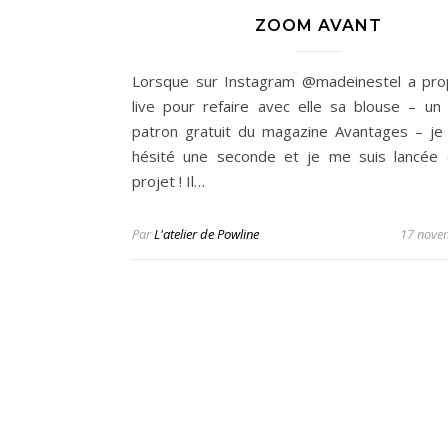
ZOOM AVANT
Lorsque sur Instagram @madeinestel a pr
live pour refaire avec elle sa blouse – un
patron gratuit du magazine Avantages – je 
hésité une seconde et je me suis lancée
projet ! Il…
Par
L'atelier de Powline
17 nove