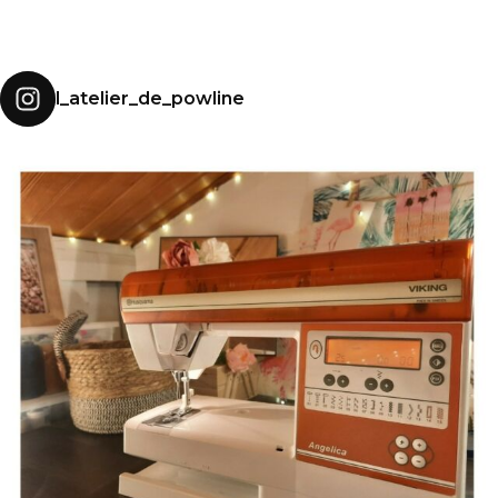
l_atelier_de_powline
MES DÉBUTS EN C