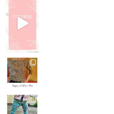
. J’ai cousu pr
P’TITS PANDAS
. Le legging “Calin”