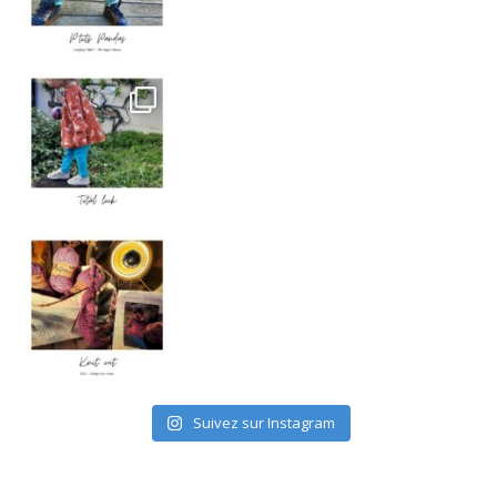
TOTAL LOOK MY SUPER BISON
. Voici la sec
Knit Out KAL 2021
. J’ai décidé de p
Suivez sur Instagram