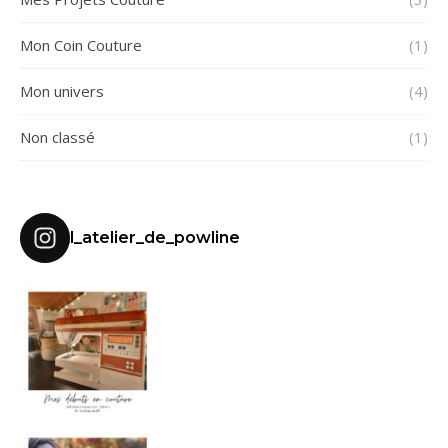
Mon Coin Couture
(1)
Mon univers
(4)
Non classé
(1)
l_atelier_de_powline
MES DÉBUTS EN C
HELLO