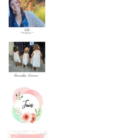
Je
DEMOISELLES D’HONNEUR
Quand une amie
JUIN
. Ces temps-ci, j’ai totalement d
TUTO - AIGUILLE DOUBLE