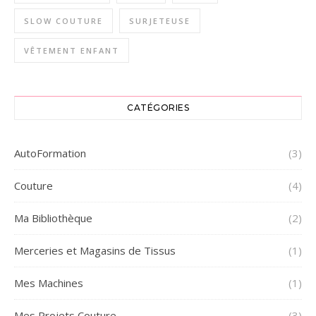
SLOW COUTURE
SURJETEUSE
VÊTEMENT ENFANT
CATÉGORIES
AutoFormation
(3)
Couture
(4)
Ma Bibliothèque
(2)
Merceries et Magasins de Tissus
(1)
Mes Machines
(1)
Mes Projets Couture
(3)