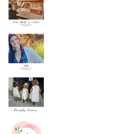
HELLO
Je
DEMOISELLES D’HONNEUR
Quand une amie
JUIN
. Ces temps-ci, j’ai totalement d