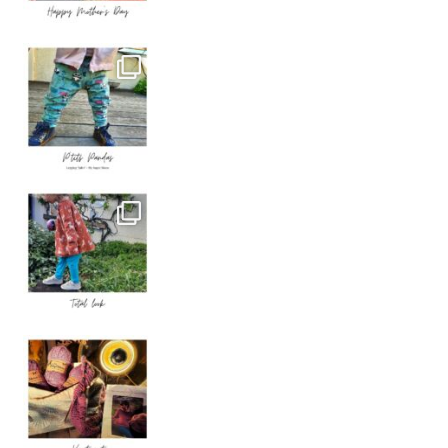
P’TITS PANDAS
. Le legging “Calin”
TOTAL LOOK MY SUPER BISON
. Voici la sec
Knit Out KAL 2021
. J’ai décidé de p