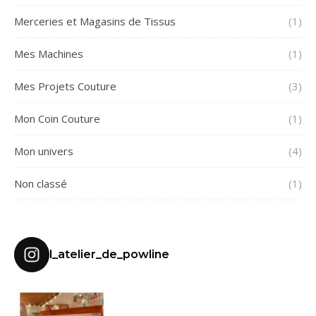
Merceries et Magasins de Tissus
(1)
Mes Machines
(1)
Mes Projets Couture
(3)
Mon Coin Couture
(1)
Mon univers
(4)
Non classé
(1)
l_atelier_de_powline
MES DÉBUTS EN C